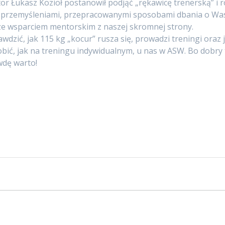
tor
Łukasz Kozioł
postanowił podjąć „rękawicę trenerską” i
 przemyśleniami, przepracowanymi sposobami dbania o Wasz
ze wsparciem mentorskim z naszej skromnej strony.
prawdzić, jak 115 kg „kocur” rusza się, prowadzi treningi ora
obić, jak na treningu indywidualnym, u nas w ASW. Bo dobry
wdę warto!