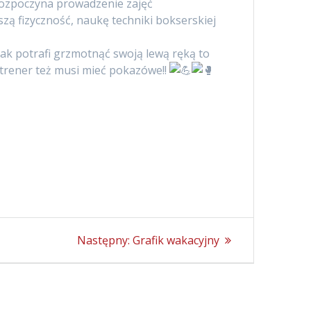
 rozpoczyna prowadzenie zajęć
ą fizyczność, naukę techniki bokserskiej
z jak potrafi grzmotnąć swoją lewą ręką to
 trener też musi mieć pokazówe!!
Następny
Następny:
Grafik wakacyjny
wpis: